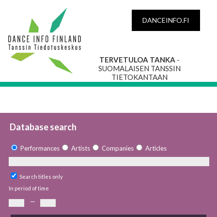
DANCEINFO.FI
TERVETULOA TANKA
-
SUOMALAISEN TANSSIN
TIETOKANTAAN
Database search
Performances
Artists
Companies
Articles
Search titles only
In period of time
—