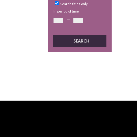
Search titles only
In period of time
—