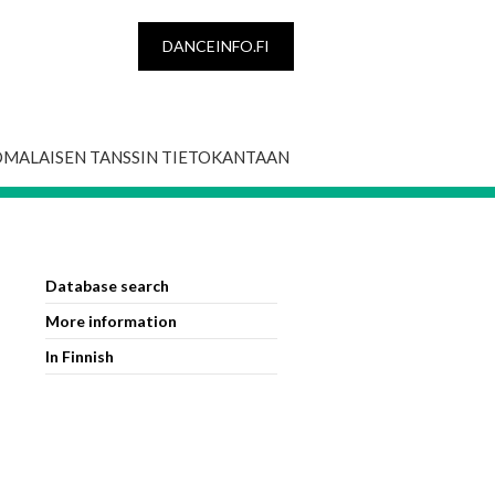
DANCEINFO.FI
OMALAISEN TANSSIN TIETOKANTAAN
Database search
More information
In Finnish