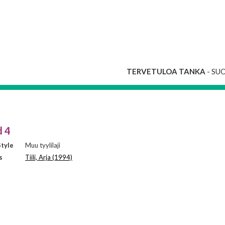
TERVETULOA TANKA
- SU
d 4
tyle
Muu tyylilaji
s
Tiili, Arja (1994)