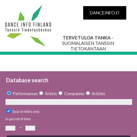
DANCEINFO.FI
TERVETULOA TANKA
-
SUOMALAISEN TANSSIN
TIETOKANTAAN
Database search
Performances
Artists
Companies
Articles
Search titles only
In period of time
—