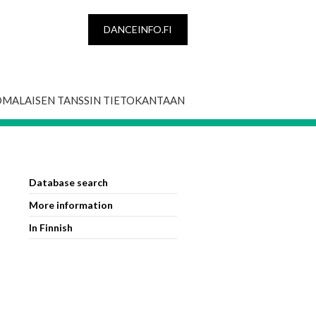
DANCEINFO.FI
OMALAISEN TANSSIN TIETOKANTAAN
Database search
More information
In Finnish