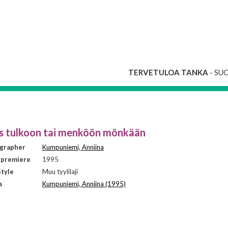
TERVETULOA TANKA
- SU
s tulkoon tai menköön mönkään
grapher
Kumpuniemi, Anniina
 premiere
1995
tyle
Muu tyylilaji
s
Kumpuniemi, Anniina (1995)