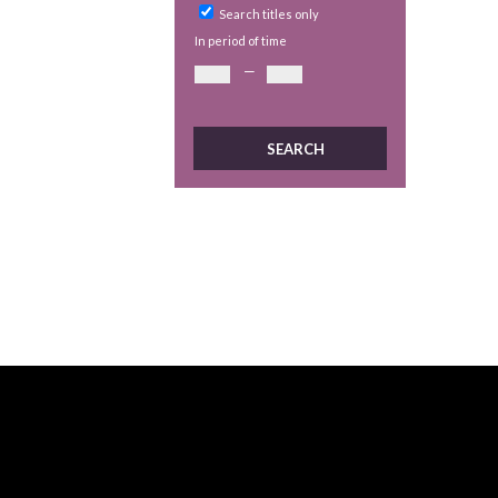
Search titles only
In period of time
—