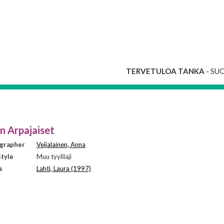
TERVETULOA TANKA
- SU
 Arpajaiset
grapher
Veijalainen, Anna
tyle
Muu tyylilaji
s
Lahti, Laura (1997)