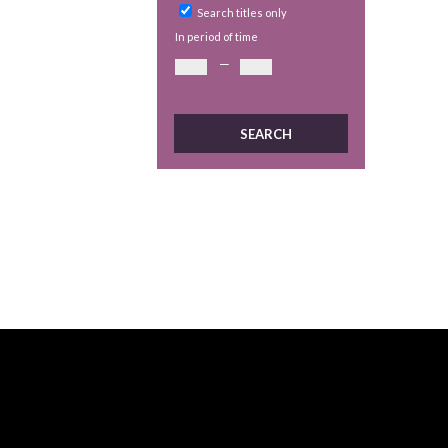
Search titles only
In period of time
—