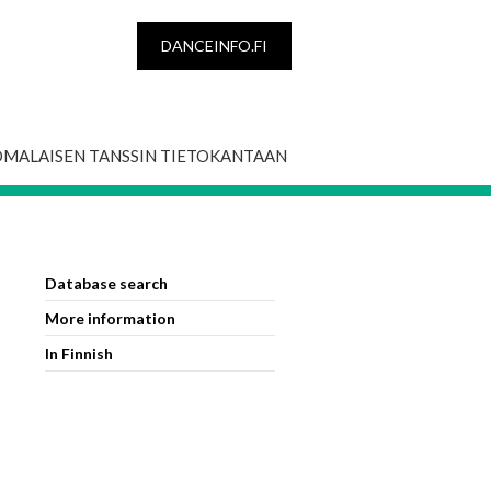
DANCEINFO.FI
OMALAISEN TANSSIN TIETOKANTAAN
Database search
More information
In Finnish