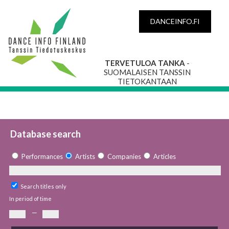
DANCEINFO.FI
TERVETULOA TANKA
-
SUOMALAISEN TANSSIN
TIETOKANTAAN
Database search
Performances
Artists
Companies
Articles
Search titles only
In period of time
—