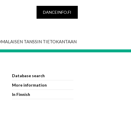
DANCEINFO.FI
OMALAISEN TANSSIN TIETOKANTAAN
Database search
More information
In Finnish