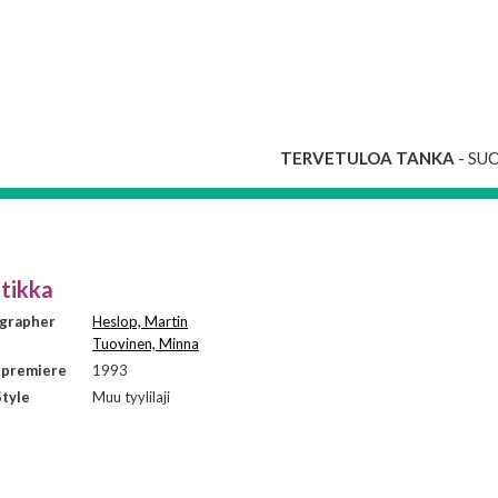
TERVETULOA TANKA
- SU
tikka
grapher
Heslop, Martin
Tuovinen, Minna
 premiere
1993
tyle
Muu tyylilaji