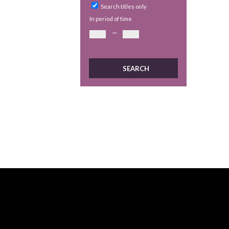
Search titles only
In period of time
—