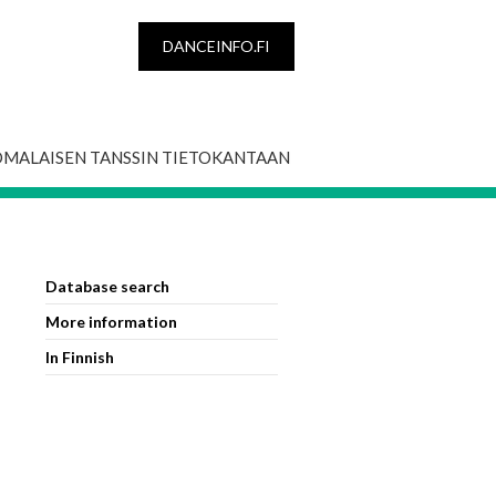
DANCEINFO.FI
OMALAISEN TANSSIN TIETOKANTAAN
Database search
More information
In Finnish