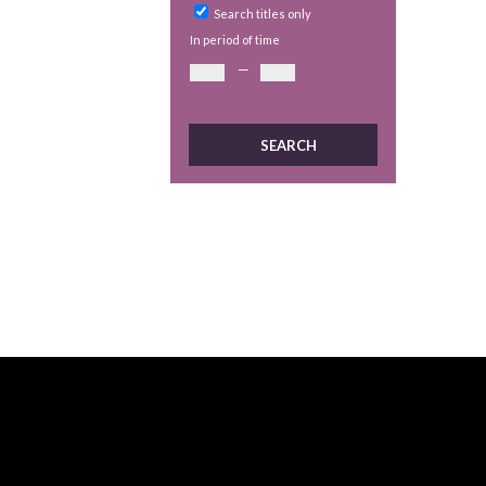
Search titles only
In period of time
—