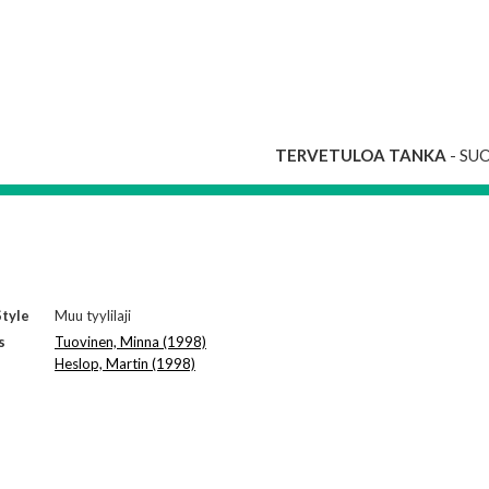
TERVETULOA TANKA
- SU
tyle
Muu tyylilaji
s
Tuovinen, Minna (1998)
Heslop, Martin (1998)