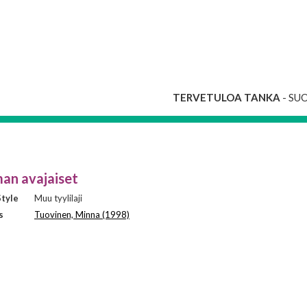
TERVETULOA TANKA
- SU
an avajaiset
tyle
Muu tyylilaji
s
Tuovinen, Minna (1998)