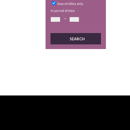
Search titles only
In period of time
—