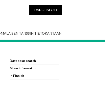
DANCEINFO.FI
OMALAISEN TANSSIN TIETOKANTAAN
Database search
More information
In Finnish