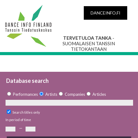
DANCEINFO.FI
TERVETULOA TANKA
-
SUOMALAISEN TANSSIN
TIETOKANTAAN
Database search
Performances
Artists
Companies
Articles
Search titles only
In period of time
—