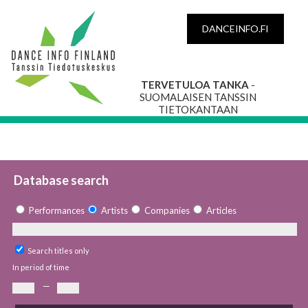
DANCEINFO.FI
TERVETULOA TANKA
-
SUOMALAISEN TANSSIN
TIETOKANTAAN
Database search
Performances
Artists
Companies
Articles
Search titles only
In period of time
—