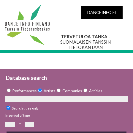
DANCEINFO.FI
TERVETULOA TANKA
-
SUOMALAISEN TANSSIN
TIETOKANTAAN
Database search
Performances
Artists
Companies
Articles
Search titles only
In period of time
—