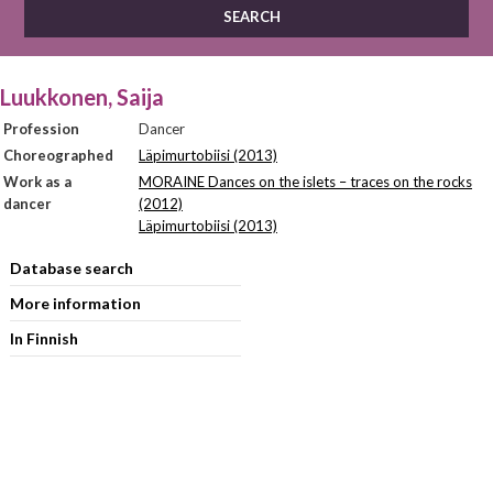
Luukkonen, Saija
Profession
Dancer
Choreographed
Läpimurtobiisi (2013)
Work as a
MORAINE Dances on the islets – traces on the rocks
dancer
(2012)
Läpimurtobiisi (2013)
Database search
More information
In Finnish