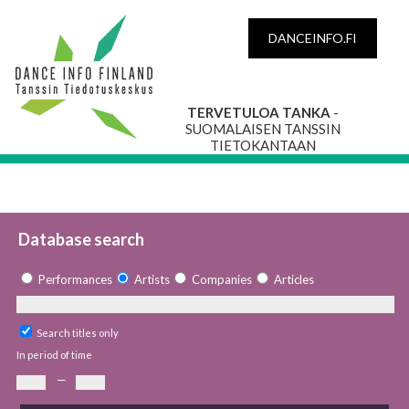
DANCEINFO.FI
TERVETULOA TANKA
-
SUOMALAISEN TANSSIN
TIETOKANTAAN
Database search
Performances
Artists
Companies
Articles
Search titles only
In period of time
—