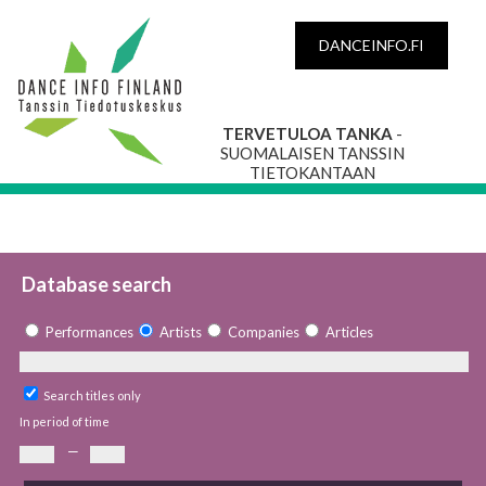
DANCEINFO.FI
TERVETULOA TANKA
-
SUOMALAISEN TANSSIN
TIETOKANTAAN
Database search
Performances
Artists
Companies
Articles
Search titles only
In period of time
—