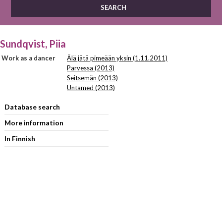
Sundqvist, Piia
Work as a dancer
Älä jätä pimeään yksin (1.11.2011)
Parvessa (2013)
Seitsemän (2013)
Untamed (2013)
Database search
More information
In Finnish