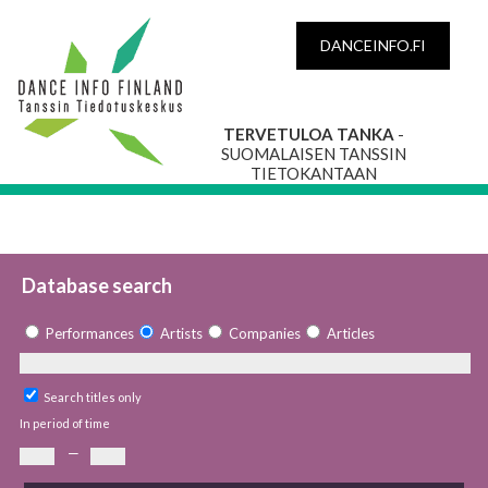
DANCEINFO.FI
TERVETULOA TANKA
-
SUOMALAISEN TANSSIN
TIETOKANTAAN
Database search
Performances
Artists
Companies
Articles
Search titles only
In period of time
—